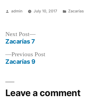
Posted
Posted
admin
July 10, 2017
Zacarías
by
in
Next
Next Post
post:
Zacarías 7
Post
Previous
Previous Post
navigation
post:
Zacarías 9
Leave a comment