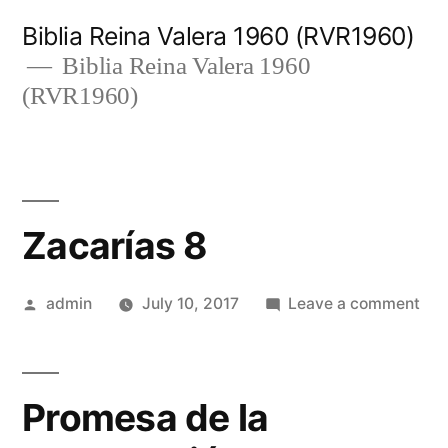
Skip
Biblia Reina Valera 1960 (RVR1960)
to
Biblia Reina Valera 1960
(RVR1960)
content
Zacarías 8
Posted
on
admin
July 10, 2017
Leave a comment
by
Zac
8
Promesa de la