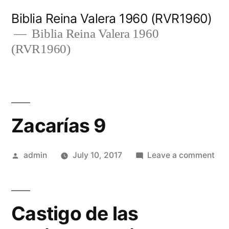
Skip
Biblia Reina Valera 1960 (RVR1960)
to
Biblia Reina Valera 1960
(RVR1960)
content
Zacarías 9
Posted
on
admin
July 10, 2017
Leave a comment
by
Zac
9
Castigo de las